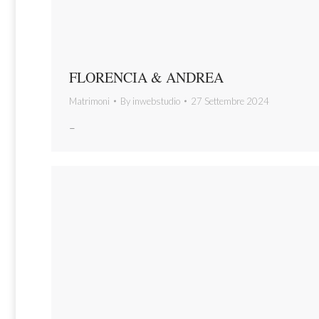
FLORENCIA & ANDREA
Matrimoni
By
inwebstudio
27 Settembre 2024
–