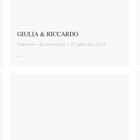
GIULIA & RICCARDO
Matrimoni
By
inwebstudio
27 Settembre 2024
–