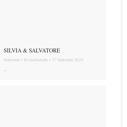
SILVIA & SALVATORE
Matrimoni
By
inwebstudio
27 Settembre 2024
–