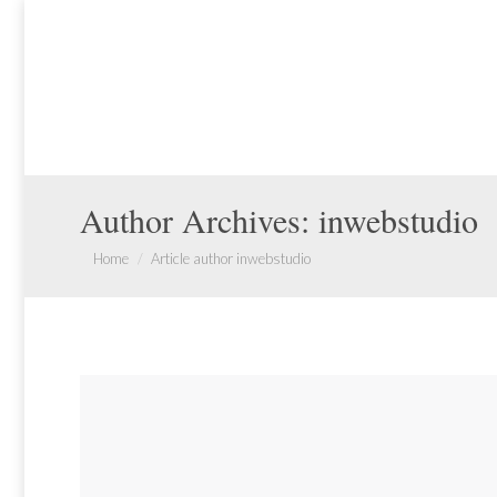
Author Archives:
inwebstudio
You are here:
Home
Article author inwebstudio