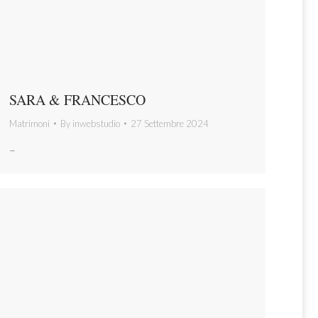
SARA & FRANCESCO
Matrimoni
By
inwebstudio
27 Settembre 2024
–