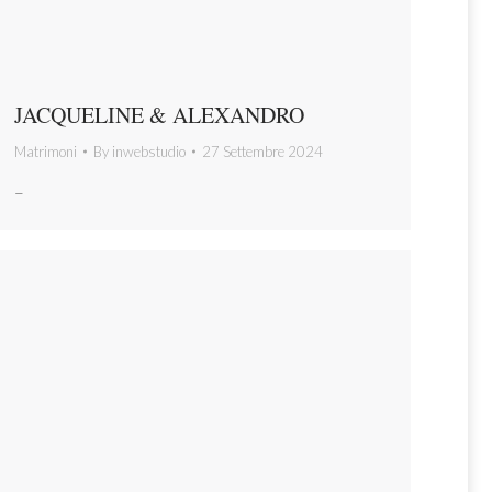
JACQUELINE & ALEXANDRO
Matrimoni
By
inwebstudio
27 Settembre 2024
–