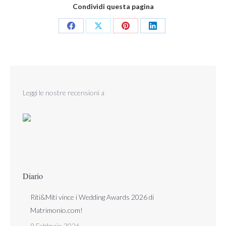
Condividi questa pagina
Share
Share
Share
Share
on
on
on
on
Facebook
X
Pinterest
LinkedIn
Leggi
le nostre recensioni
a
Diario
Riti&Miti vince i Wedding Awards 2026 di
Matrimonio.com!
9 Febbraio 2026