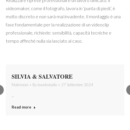
Realizzare riprese professionali è un lavoro delicato: il
videomaker, come il fotografo, lavora in ‘punta di piedi’, è
molto discreto e non sarà mai invadente. Il montaggio è una
fase fondamentale per la realizzazione di un videoclip
professionale, richiede: sensibilità, capacità tecniche e
tempo affinché nulla sia lasciato al caso.
SILVIA & SALVATORE
Matrimoni
By
inwebstudio
27 Settembre 2024
–
Read more