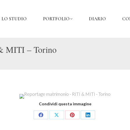
LO STUDIO
PORTFOLIO
DIARIO
CO
& MITI – Torino
Condividi questa immagine
Share
Share
Share
Share
on
on
on
on