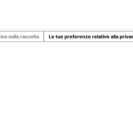
Facebook
X
Pinterest
LinkedIn
iva sulla raccolta
Le tue preferenze relative alla priva