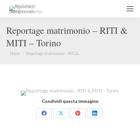
Reportage matrimonio – RITI &
MITI – Torino
You are here:
Home
Reportage matrimonio – RITI &…
Condividi questa immagine
Share
Share
Share
Share
on
on
on
on
Facebook
X
Pinterest
LinkedIn