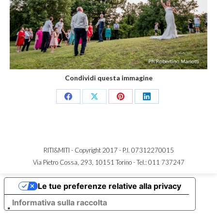
Condividi questa immagine
Share
Share
Share
Share
on
on
on
on
Facebook
X
Pinterest
LinkedIn
RITI&MITI - Copyright 2017 - P.I. 07312270015
Via Pietro Cossa, 293, 10151 Torino -
Tel.: 011 737247
Le tue preferenze relative alla privacy
Informativa sulla raccolta