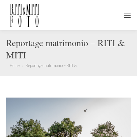
Reportage matrimonio – RITI &
MITI
You are here:
Home
Reportage matrimonio – RITI &…