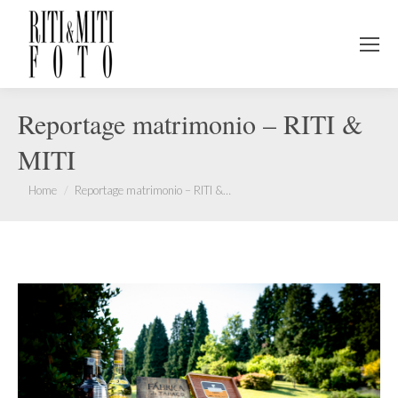
Reportage matrimonio – RITI &
MITI
You are here:
Home
Reportage matrimonio – RITI &…