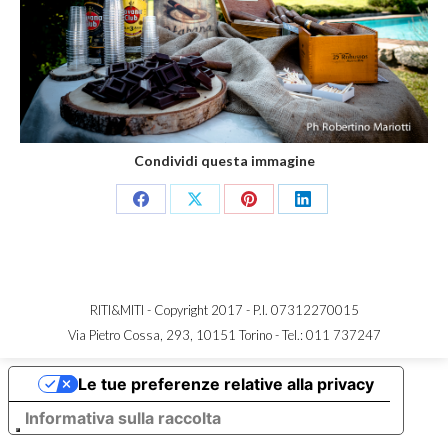
Condividi questa immagine
Share
Share
Share
Share
on
on
on
on
Facebook
X
Pinterest
LinkedIn
RITI&MITI - Copyright 2017 - P.I. 07312270015
Via Pietro Cossa, 293, 10151 Torino -
Tel.: 011 737247
Le tue preferenze relative alla privacy
Informativa sulla raccolta