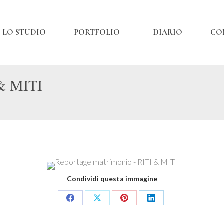
LO STUDIO
PORTFOLIO
DIARIO
CO
 & MITI
Condividi questa immagine
Share
Share
Share
Share
on
on
on
on