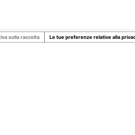
Facebook
X
Pinterest
LinkedIn
iva sulla raccolta
Le tue preferenze relative alla priva