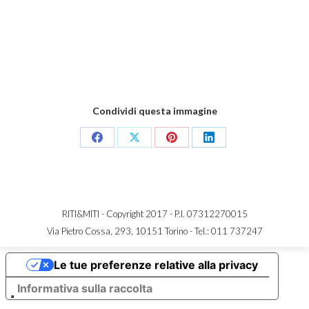
Condividi questa immagine
Share
Share
Share
Share
on
on
on
on
Facebook
X
Pinterest
LinkedIn
RITI&MITI - Copyright 2017 - P.I. 07312270015
Via Pietro Cossa, 293, 10151 Torino -
Tel.: 011 737247
Le tue preferenze relative alla privacy
Informativa sulla raccolta