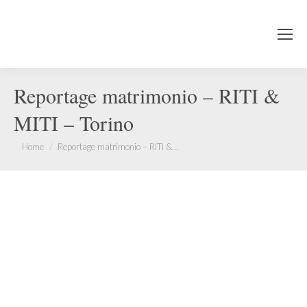
Reportage matrimonio – RITI &
MITI – Torino
You are here:
Home
Reportage matrimonio – RITI &…