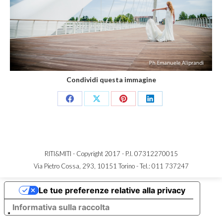
Condividi questa immagine
Share
Share
Share
Share
on
on
on
on
Facebook
X
Pinterest
LinkedIn
RITI&MITI - Copyright 2017 - P.I. 07312270015
Via Pietro Cossa, 293, 10151 Torino -
Tel.: 011 737247
Le tue preferenze relative alla privacy
Informativa sulla raccolta