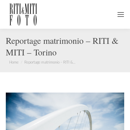
Reportage matrimonio – RITI &
MITI – Torino
You are here:
Home
Reportage matrimonio – RITI &…