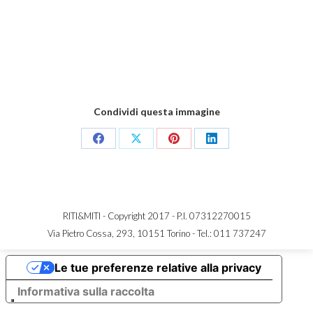
Condividi questa immagine
Share
Share
Share
Share
on
on
on
on
Facebook
X
Pinterest
LinkedIn
RITI&MITI - Copyright 2017 - P.I. 07312270015
Via Pietro Cossa, 293, 10151 Torino -
Tel.: 011 737247
Le tue preferenze relative alla privacy
Informativa sulla raccolta