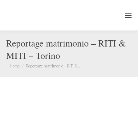
Reportage matrimonio – RITI &
MITI – Torino
You are here:
Home
Reportage matrimonio – RITI &…