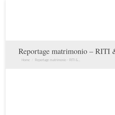
Reportage matrimonio – RITI 
You are here:
Home
Reportage matrimonio – RITI &…