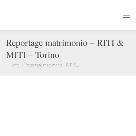
Reportage matrimonio – RITI &
MITI – Torino
You are here:
Home
Reportage matrimonio – RITI &…