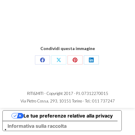
Condividi questa immagine
Share
Share
Share
Share
on
on
on
on
Facebook
X
Pinterest
LinkedIn
RITI&MITI - Copyright 2017 - P.I. 07312270015
Via Pietro Cossa, 293, 10151 Torino -
Tel.: 011 737247
Le tue preferenze relative alla privacy
Informativa sulla raccolta