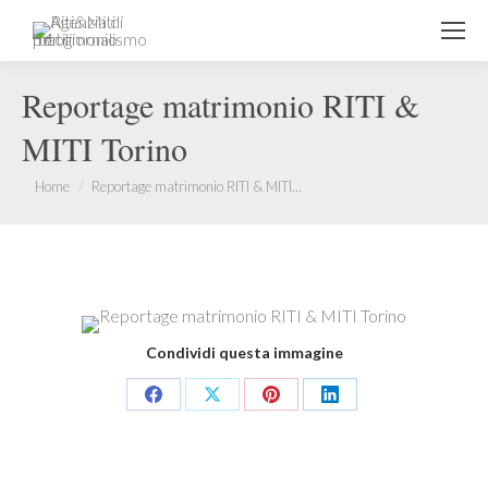
Reportage matrimonio RITI &
MITI Torino
You are here:
Home
Reportage matrimonio RITI & MITI…
Condividi questa immagine
Share
Share
Share
Share
on
on
on
on
Facebook
X
Pinterest
LinkedIn