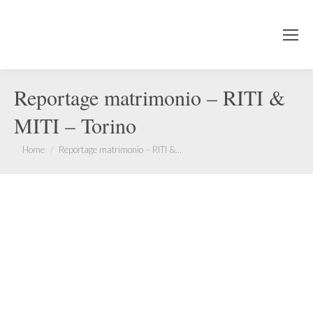
Reportage matrimonio – RITI &
MITI – Torino
You are here:
Home
Reportage matrimonio – RITI &…