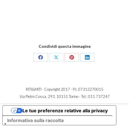
Condividi questa immagine
Share
Share
Share
Share
on
on
on
on
Facebook
X
Pinterest
LinkedIn
RITI&MITI - Copyright 2017 - P.I. 07312270015
Via Pietro Cossa, 293, 10151 Torino -
Tel.: 011 737247
Le tue preferenze relative alla privacy
Informativa sulla raccolta