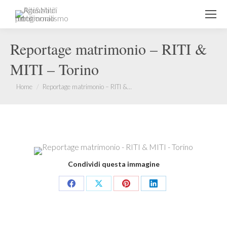
Reportage matrimonio – RITI &
MITI – Torino
You are here:
Home
Reportage matrimonio – RITI &…
Condividi questa immagine
Share
Share
Share
Share
on
on
on
on
Facebook
X
Pinterest
LinkedIn