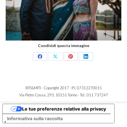
Condividi questa immagine
Share
Share
Share
Share
on
on
on
on
Facebook
X
Pinterest
LinkedIn
RITI&MITI - Copyright 2017 - P.I. 07312270015
Via Pietro Cossa, 293, 10151 Torino -
Tel.: 011 737247
Le tue preferenze relative alla privacy
Informativa sulla raccolta