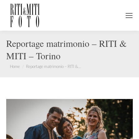
Reportage matrimonio – RITI &
MITI – Torino
You are here:
Home
Reportage matrimonio – RITI &…