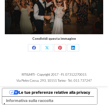
Condividi questa immagine
Share
Share
Share
Share
on
on
on
on
Facebook
X
Pinterest
LinkedIn
RITI&MITI - Copyright 2017 - P.I. 07312270015
Via Pietro Cossa, 293, 10151 Torino -
Tel.: 011 737247
Le tue preferenze relative alla privacy
Informativa sulla raccolta