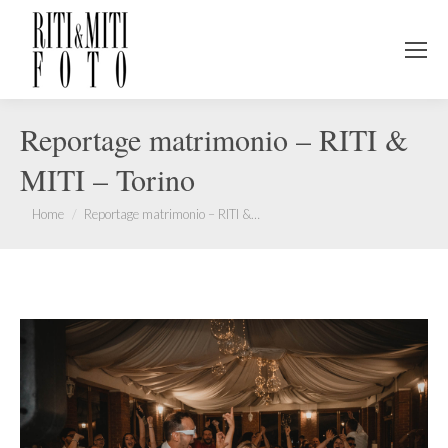
Reportage matrimonio – RITI &
MITI – Torino
You are here:
Home
Reportage matrimonio – RITI &…