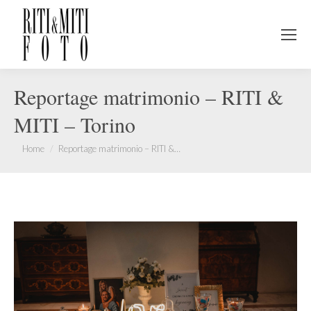
Reportage matrimonio – RITI &
MITI – Torino
You are here:
Home
Reportage matrimonio – RITI &…