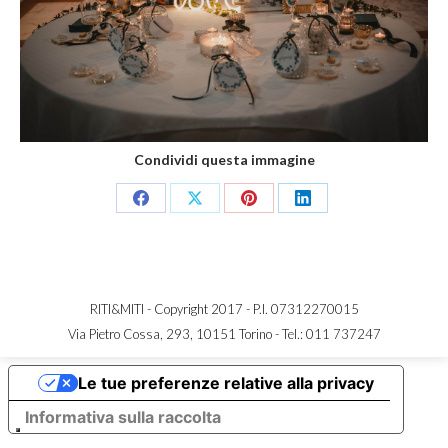
Condividi questa immagine
Share
Share
Share
Share
on
on
on
on
Facebook
X
Pinterest
LinkedIn
RITI&MITI - Copyright 2017 - P.I. 07312270015
Via Pietro Cossa, 293, 10151 Torino -
Tel.: 011 737247
Le tue preferenze relative alla privacy
Informativa sulla raccolta