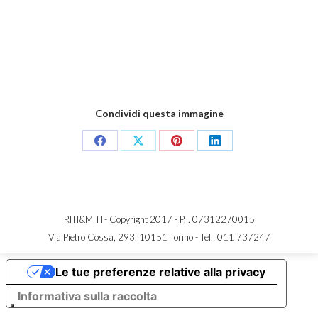
Condividi questa immagine
Share
Share
Share
Share
on
on
on
on
Facebook
X
Pinterest
LinkedIn
RITI&MITI - Copyright 2017 - P.I. 07312270015
Via Pietro Cossa, 293, 10151 Torino -
Tel.: 011 737247
Le tue preferenze relative alla privacy
Informativa sulla raccolta