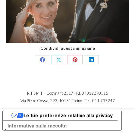
Condividi questa immagine
Share
Share
Share
Share
on
on
on
on
Facebook
X
Pinterest
LinkedIn
RITI&MITI - Copyright 2017 - P.I. 07312270015
Via Pietro Cossa, 293, 10151 Torino -
Tel.: 011 737247
Le tue preferenze relative alla privacy
Informativa sulla raccolta