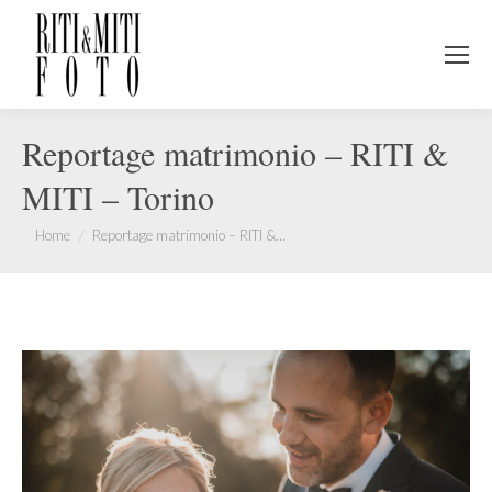
Reportage matrimonio – RITI &
MITI – Torino
You are here:
Home
Reportage matrimonio – RITI &…