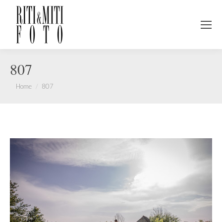
807
You are here:
Home
807