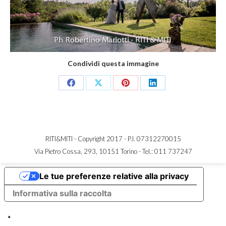
Condividi questa immagine
Share
Share
Share
Share
on
on
on
on
Facebook
X
Pinterest
LinkedIn
RITI&MITI - Copyright 2017 - P.I. 07312270015
Via Pietro Cossa, 293, 10151 Torino -
Tel.: 011 737247
Le tue preferenze relative alla privacy
Informativa sulla raccolta