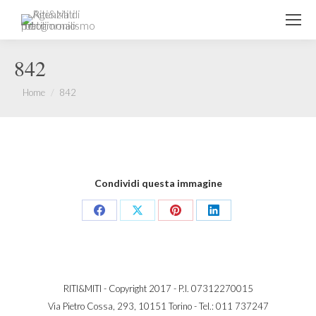
842
You are here:
Home
842
Condividi questa immagine
Share
Share
Share
Share
on
on
on
on
Facebook
X
Pinterest
LinkedIn
RITI&MITI - Copyright 2017 - P.I. 07312270015
Via Pietro Cossa, 293, 10151 Torino -
Tel.: 011 737247