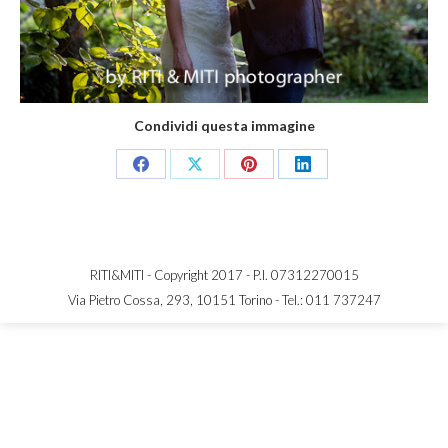
Condividi questa immagine
Share
Share
Share
Share
on
on
on
on
Facebook
X
Pinterest
LinkedIn
RITI&MITI - Copyright 2017 - P.I. 07312270015
Via Pietro Cossa, 293, 10151 Torino -
Tel.: 011 737247